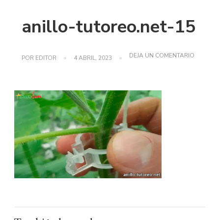
anillo-tutoreo.net-15
EN
DEJA UN COMENTARIO
POR
EDITOR
4 ABRIL, 2023
ANILLO-
TUTOREO
15